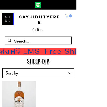
Sayhidutyfre
ME
NU
e
Online
ส่งฟรี EMS  Free Shipping
SHEEP DIP