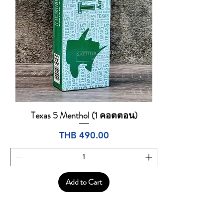
Texas 5 Menthol (1 คอตตอน)
Quick View
Price
THB 490.00
Add to Cart