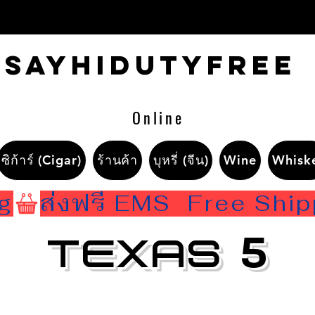
Sayhidutyfree
Online
ซิก้าร์ (Cigar)
ร้านค้า
บุหรี่ (จีน)
Wine
Whisk
ng
TEXAS
5