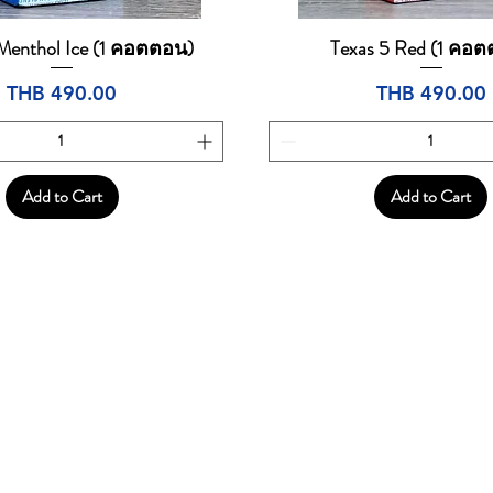
 Menthol Ice (1 คอตตอน)
Texas 5 Red (1 คอ
Quick View
Quick View
Price
Price
THB 490.00
THB 490.00
Add to Cart
Add to Cart