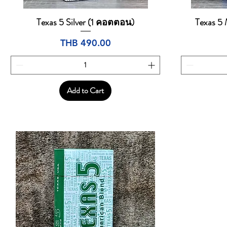
Texas 5 Silver (1 คอตตอน)
Texas 5
Quick View
Price
THB 490.00
Add to Cart