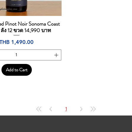
ed Pinot Noir Sonoma Coast
Quick View
1 ลัง 12 ขวด 14,990 บาท
Price
THB 1,490.00
Add to Cart
1