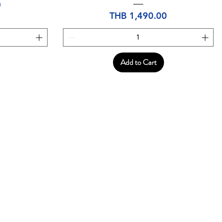
0
Price
THB 1,490.00
Add to Cart