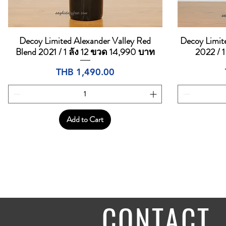
Decoy Limited Alexander Valley Red
Decoy Limit
Quick View
Blend 2021 / 1 ลัง 12 ขวด 14,990 บาท
2022 / 
Price
THB 1,490.00
Add to Cart
CONTACT