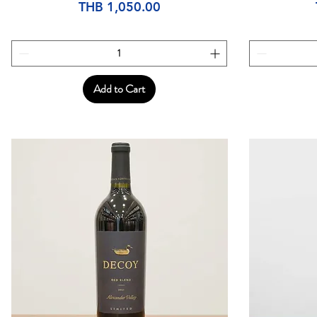
Price
THB 1,050.00
Add to Cart