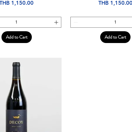
Price
Price
THB 1,150.00
THB 1,150.0
Add to Cart
Add to Cart