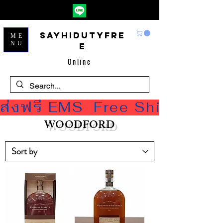
Sayhidutyfre
ME
NU
e
Online
ส่งฟรี EMS  Free Shipping
WOODFORD