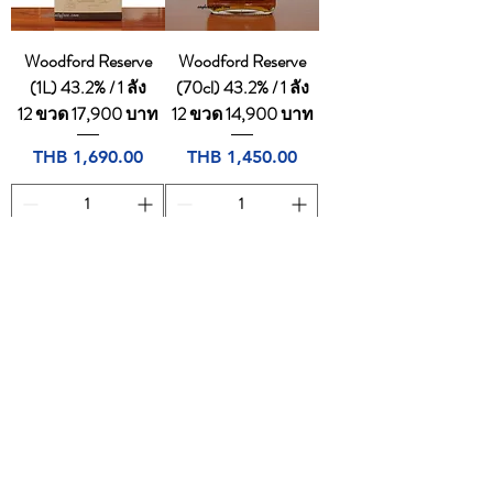
Woodford Reserve
Woodford Reserve
(1L) 43.2% / 1 ลัง
(70cl) 43.2% / 1 ลัง
12 ขวด 17,900 บาท
12 ขวด 14,900 บาท
Price
Price
THB 1,690.00
THB 1,450.00
Add to Cart
Add to Cart
1
/
1
CONTACT
Email:
dutyfreeonlinestore@gmail.com
Tel:
094-7490665
,
0805169764