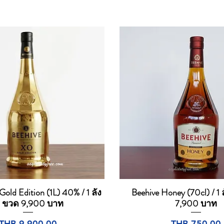
old Edition (1L) 40% / 1 ลัง
Beehive Honey (70cl) / 1 
Quick View
Quick View
2 ขวด 9,900 บาท
7,900 บาท
Price
Price
THB 9,900.00
THB 750.00