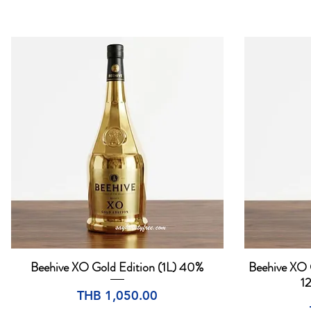
Beehive XO Gold Edition (1L) 40%
Beehive XO G
Quick View
1
Price
THB 1,050.00