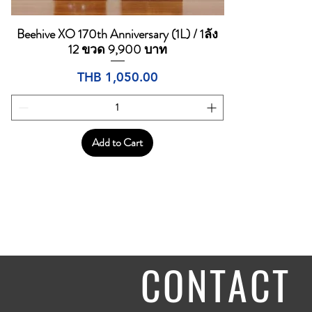
Beehive XO 170th Anniversary (1L) / 1ลัง
Quick View
12 ขวด 9,900 บาท
Price
THB 1,050.00
Add to Cart
CONTACT