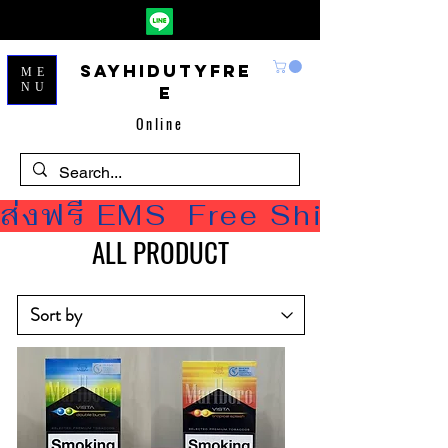
Sayhidutyfre
ME
NU
e
Online
ส่งฟรี EMS  Free Shipping
ALL PRODUCT