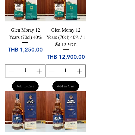
Glen Moray 12
Glen Moray 12
Years (70cl) 40%
Years (70cl) 40% / 1
ลัง 12 ขวด
Price
THB 1,250.00
Price
THB 12,900.00
Add to Cart
Add to Cart