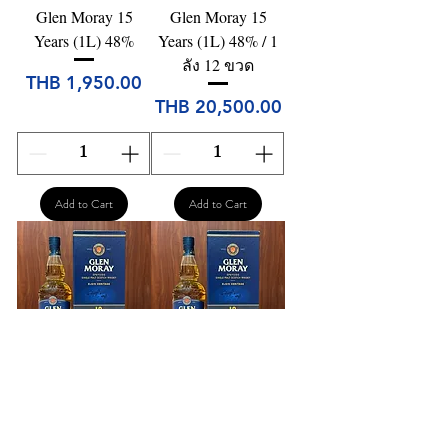
Glen Moray 15
Glen Moray 15
Years (1L) 48%
Years (1L) 48% / 1
ลัง 12 ขวด
Price
THB 1,950.00
Price
THB 20,500.00
Add to Cart
Add to Cart
Glen Moray 18
Glen Moray 18
Years Old (70cl)
Years Old (70cl)
47%
47% / 1 ลัง 6 ขวด