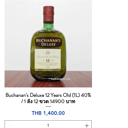
Buchanan's Deluxe 12 Years Old (1L) 40%
Quick View
/ 1 ลัง 12 ขวด 14900 บาท
Price
THB 1,400.00