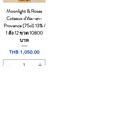
Moonlight & Roses
Coteaux d’Aix-en-
Provence (75cl) 13% /
1 ลัง 12 ขวด 10800
บาท
Price
THB 1,050.00
Add to Cart
1
/
1
CONTACT
Email:
dutyfreeonlinestore@gmail.com
Tel:
094-7490665
,
0805169764