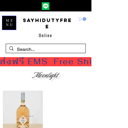
Sayhidutyfre
ME
NU
e
Online
ส่งฟรี EMS  Free Shipping
Moonlight