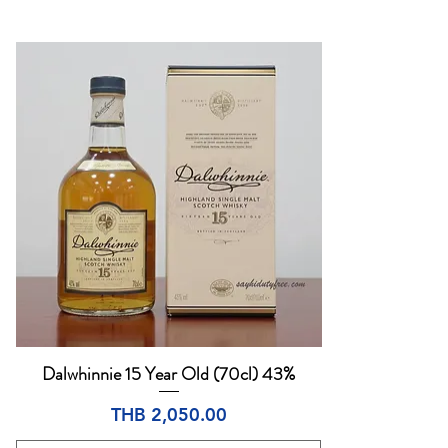
Dalwhinnie 15 Year Old (70cl) 43%
Quick View
Price
THB 2,050.00