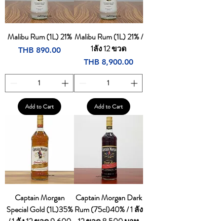
Malibu Rum (1L) 21%
Malibu Rum (1L) 21% /
1ลัง 12 ขวด
Price
THB 890.00
Price
THB 8,900.00
Add to Cart
Add to Cart
Captain Morgan
Captain Morgan Dark
Special Gold (1L)35%
Rum (75cl)40% / 1 ลัง