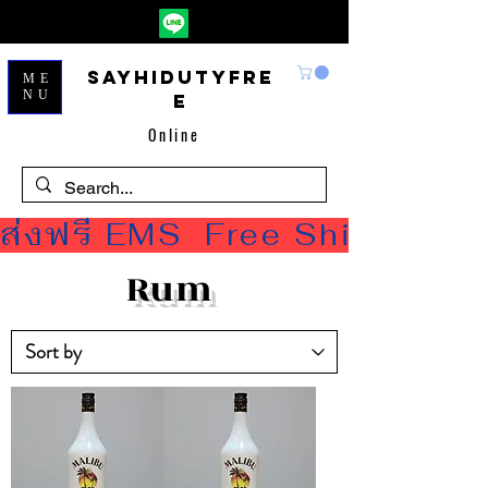
Sayhidutyfre
ME
NU
e
Online
ส่งฟรี EMS  Free Shipping
Rum