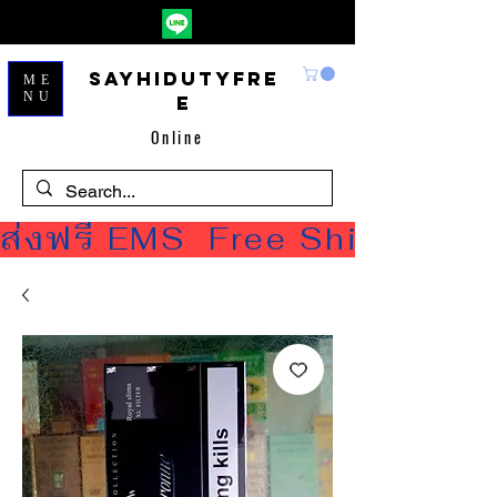
Sayhidutyfre
ME
NU
e
Online
ส่งฟรี EMS  Free Shipping