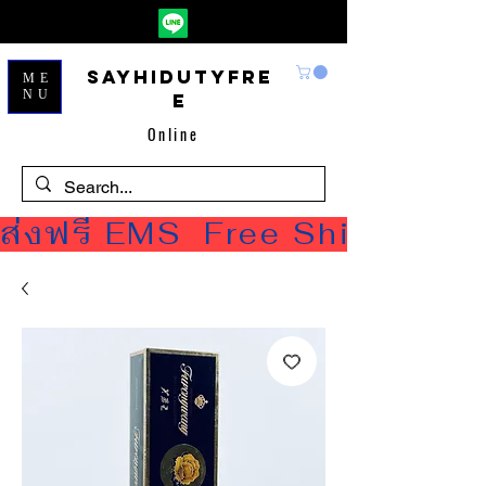
Sayhidutyfre
ME
NU
e
Online
ส่งฟรี EMS  Free Shipping