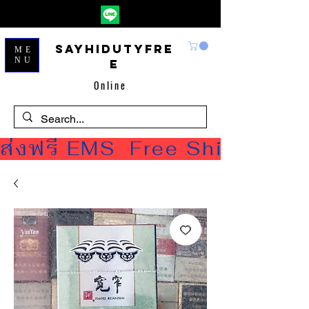
Sayhidutyfre
ME
NU
e
Online
ส่งฟรี EMS  Free Shipping