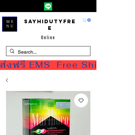
Sayhidutyfre
ME
NU
e
Online
ส่งฟรี EMS  Free Shipping