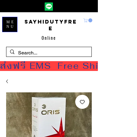
Sayhidutyfre
ME
NU
e
Online
ส่งฟรี EMS  Free Shipping