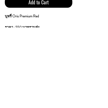
Add to Cart
บุหรี่ Oris Premium Red
ราคา : 550 บาทรวมส่ง
1 คอตตอน 10 ซอง 200 ม้วน
Tar : Nicotine : Carbon Monoxide :
Made in U.A.E
Produced Under Arrangement whith the
Trademark Owner in Germany
บุหรี่ ORIS Premium Red มีรสชาติเป็น "บุหรี่
แดงสายร้อนสไตล์อินเตอร์ ควันนุ่ม ไม่
บาดคอ และไม่มีเม็ดบีบ" ซึ่งเป็นเอกลักษณ์
เฉพาะของแบรนด์ Oris ที่มักทำบุหรี่ออกมา
ให้สูบง่ายกว่าบุหรี่สายแดงทั่วไป
CONTACT