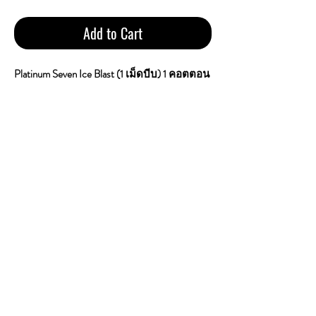
Add to Cart
Platinum Seven Ice Blast (1 เม็ดบีบ) 1 คอตตอน
ราคา 550 บาทรวมส่ง
1 คอตตอน 10 ซอง 200 ม้วน
Tar : 5mg
Nicotine : 0.4mg
Country of Origin : Made In UAE (Blended In
Switzerland)
Platinum Seven Ice Blast เป็นบุหรี่ที่มีการผสม
ผสานรสชาติของเมนทอล (มิ้นต์) ที่มีความ
เย็นสดชื่นและรสผลไม้แบบ "บลาสต์" ซึ่งโดย
ทั่วไปแล้วมักจะเป็นรสเลมอนหรือผลไม้ซี
ตรัสที่ให้ความรู้สึกสดชื่น