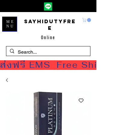
Sayhidutyfre
ME
NU
e
Online
ส่งฟรี EMS  Free Shipping