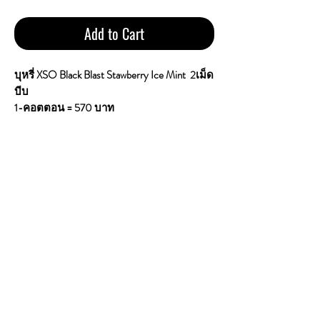
Add to Cart
บุหรี่ XSO Black Blast Stawberry Ice Mint 2เม็ด
บีบ
1-คอตตอน = 570 บาท
Tar : 4mg | Nicotine : 0.4mg | Carbon Monoxide
: 4mg
ขนาด : 10-ซอง 200-มวน (1-คอตตอน)
XSO Black Blast Strawberry Ice Mint เป็นพอต
ใช้แล้วทิ้ง (Disposable Pod) ที่โดดเด่นด้วย
กลิ่นหอมของสตรอว์เบอร์รีที่ชัดเจน ผสม
ผสานกับความเย็นระดับกลางถึงสูง (Ice) และ
ความหอมสดชื่นของมิ้นต์ (Mint) ให้ความ
รู้สึกสดชื่น เหมาะกับผู้ที่ชอบแนวกลิ่นผลไม้
เย็นๆ โดยมักชูจุดเด่นเรื่องรสชาติที่หวานฉ่ำ
และควันเยอะ