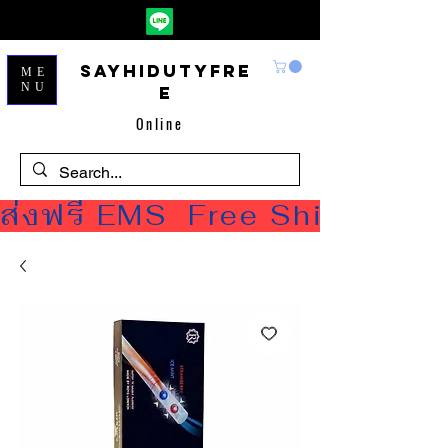
Sayhidutyfre
ME
NU
e
Online
ส่งฟรี EMS  Free Shipping