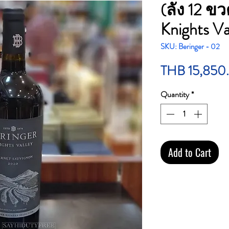
(ลัง 12 ขว
Knights V
SKU: Beringer - 02
THB 15,850
Quantity
*
Add to Cart