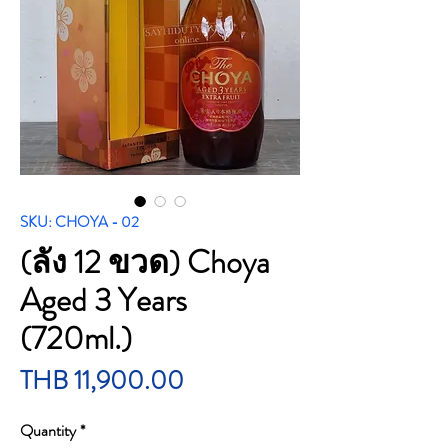
SKU: CHOYA - 02
(ลัง 12 ขวด) Choya
Aged 3 Years
(720ml.)
Price
THB 11,900.00
Quantity
*