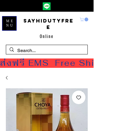
Sayhidutyfre
ME
NU
e
Online
ส่งฟรี EMS  Free Shipping