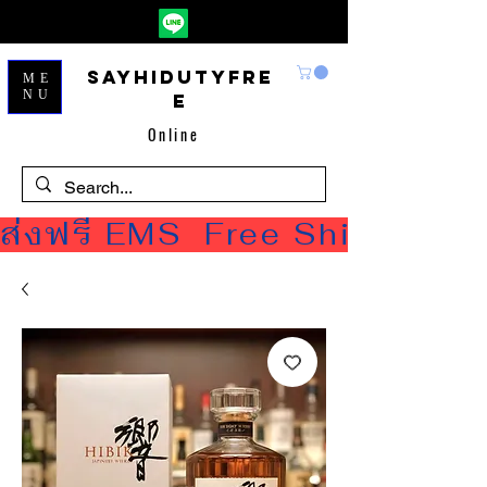
Sayhidutyfre
ME
NU
e
Online
ส่งฟรี EMS  Free Shipping