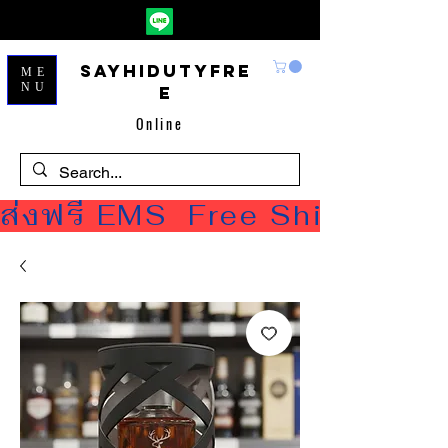
Sayhidutyfre
ME
NU
e
Online
ส่งฟรี EMS  Free Shipping