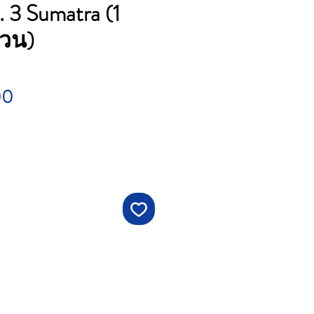
o. 3 Sumatra (1
้วน)
Price
00