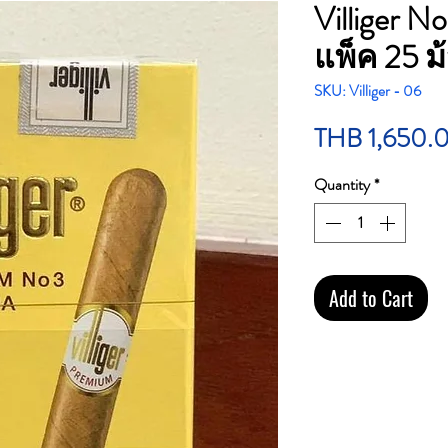
Villiger N
แพ็ค 25 ม
SKU: Villiger - 06
THB 1,650.
Quantity
*
Add to Cart