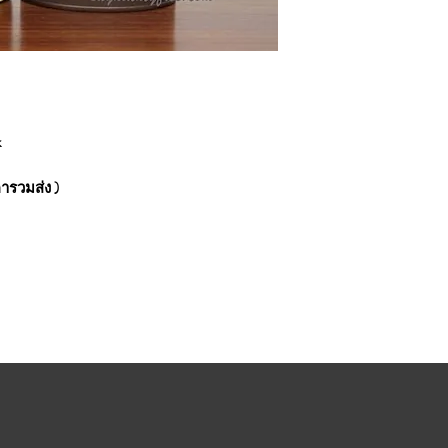
k
ารวมส่ง )