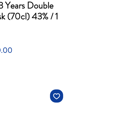
8 Years Double
k (70cl) 43% / 1
Price
0.00