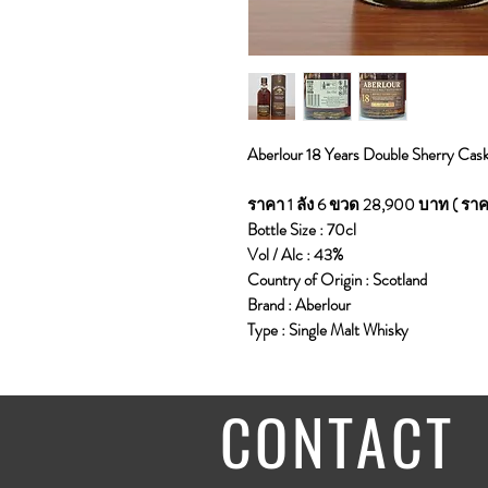
Aberlour 18 Years Double Sherry Cas
ราคา 1 ลัง 6 ขวด 28,900 บาท ( ราค
Bottle Size : 70cl
Vol / Alc : 43%
Country of Origin : Scotland
Brand : Aberlour
Type : Single Malt Whisky
CONTACT