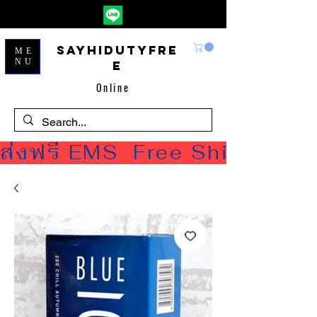
Sayhidutyfre
ME
NU
e
Online
ส่งฟรี EMS  Free Shipping