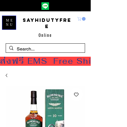
Sayhidutyfre
ME
NU
e
Online
ส่งฟรี EMS  Free Shipping