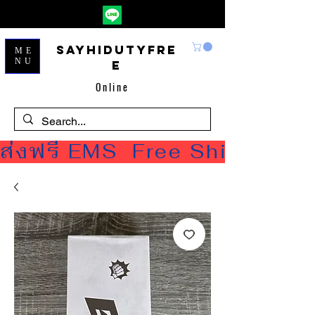
Sayhidutyfre
ME
NU
e
Online
ส่งฟรี EMS  Free Shipping