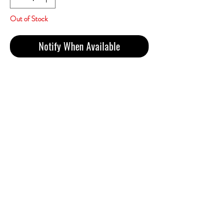
Out of Stock
Notify When Available
BRO Original (Little Cigars)
ราคา 850 บาทรวมส่ง
ซิการ์ขนาดเล็กยี่ห้อ "BRO"
เป็นบุหรี่ซิการ์ขนาดเล็ก (Little Cigars)
มีระบุว่าเป็นรสชาติ "AROMATIC" และเป็น
แบบ "ORIGINAL"
กล่องนี้บรรจุ 100 มวน
บุหรี่ซิการ์ขนาดเล็กแตกต่างจากบุหรี่ทั่วไป
ตรงที่บุหรี่ซิการ์ขนาดเล็กใช้ใบยาสูบห่อแทน
กระดาษที่ไม่มีส่วนผสมของยาสูบ
1 คอตตอน 100 ม้วน
Original American Blend