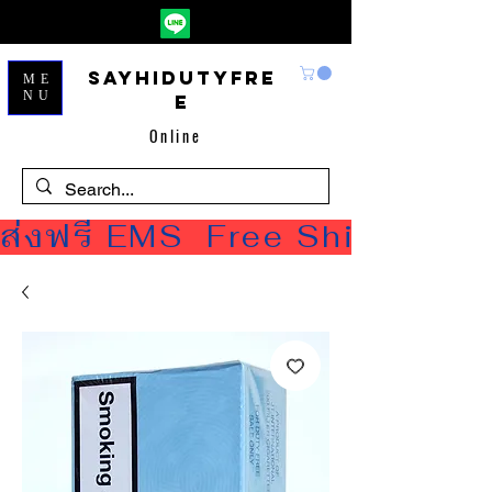
Sayhidutyfre
ME
NU
e
Online
ส่งฟรี EMS  Free Shipping