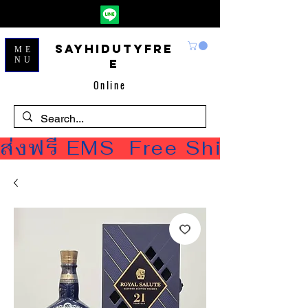
Sayhidutyfre
ME
NU
e
Online
ส่งฟรี EMS  Free Shipping