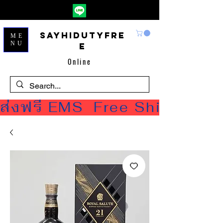
Sayhidutyfre
ME
NU
e
Online
ส่งฟรี EMS  Free Shipping