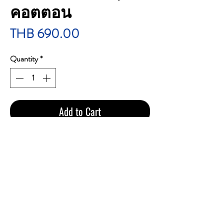
คอตตอน
Price
THB 690.00
Quantity
*
Add to Cart
Concord Change Double Cola & Lemon (2เม็ด
บีบ)
ราคา 690 บาทรวมส่ง
1 คอตตอน 10 ซอง 200 ม้วน
Tar 9mg / Nicotine 0.4mg
Made in Korea
เป็นบุหรี่สายเย็น หอมกลิ่น โคลล่า&เลม่อน
อย่างชัดเจน ก้นกรองหวาน ความแรง(ระดับ