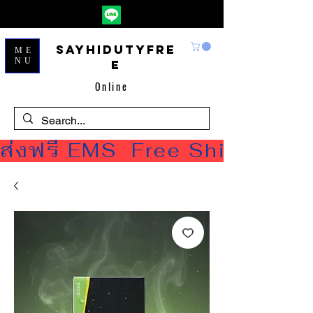
Sayhidutyfre
ME
NU
e
Online
ส่งฟรี EMS  Free Shipping