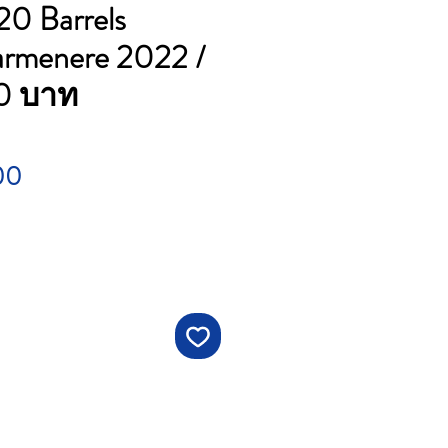
20 Barrels
armenere 2022 /
00 บาท
Price
00