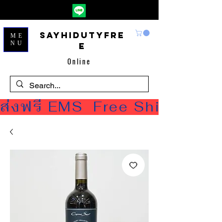
Sayhidutyfre
ME
NU
e
Online
ส่งฟรี EMS  Free Shipping