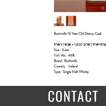
Bushmills 10 Year Old Sherry Cask
ราคา 1 ขวด = 1,830 บาท ( ราคารวม
Size : 1Liter
Vol / Alc : 46%
Brand : Bushmills
Country : Ireland
Type : Single Malt Whisky
CONTACT