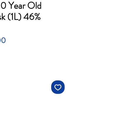
10 Year Old
sk (1L) 46%
Price
00