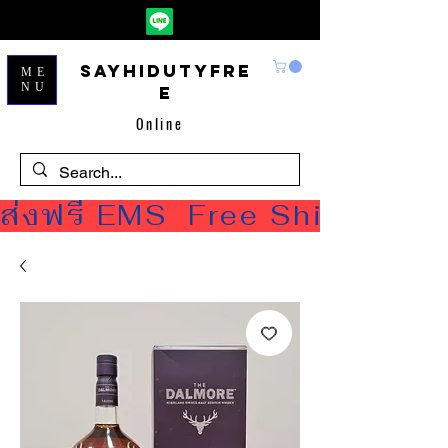
Sayhidutyfre
ME
NU
e
Online
ส่งฟรี EMS  Free Shipping