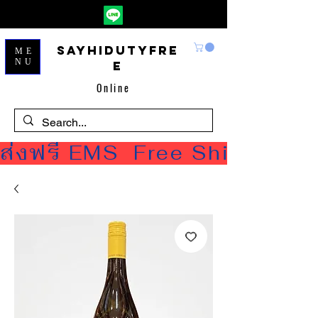
Sayhidutyfre
ME
NU
e
Online
ส่งฟรี EMS  Free Shipping