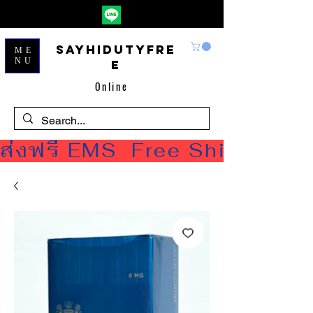
Sayhidutyfre
ME
NU
e
Online
ส่งฟรี EMS  Free Shipping