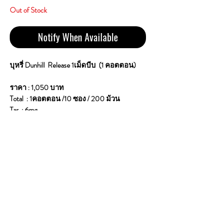
Out of Stock
Notify When Available
บุหรี่ Dunhill Release 1เม็ดบีบ (1 คอตตอน)
ราคา : 1,050 บาท
Total : 1คอตตอน /10 ซอง / 200 ม้วน
Tar : 6mg
Nicotine : 0.6mg
Country of Origin : London
Brand : Dunhill
แบรนด์จากลอนดอน บุหรี่ ดันฮิล Crush the
capsule in the filter, Switch the experience,
Refresh the taste
เป็นบุหรี่สายเย็น หอมกลิ่น มะนาว อย่าง
ชัดเจน ใบยาดีมาก ก้นกรองมีรู ความ