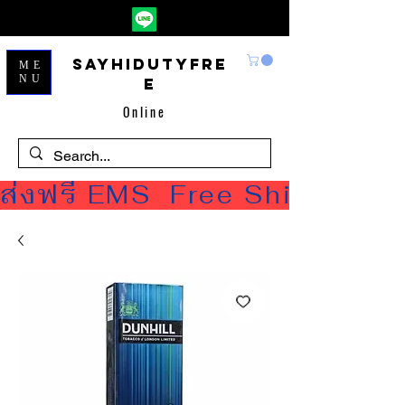
Sayhidutyfre
ME
NU
e
Online
ส่งฟรี EMS  Free Shipping