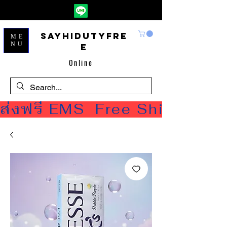
Sayhidutyfre
ME
NU
e
Online
ส่งฟรี EMS  Free Shipping