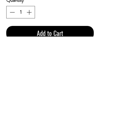
Quantity
*
Add to Cart
Esse Bubble Purple Slim (1เม็ดบีบ)
ราคา 750 บาทรวมส่ง
1 คอตตอน 10 ซอง 200 ม้วน
Tar : 4mg | Nicotine : 0.3mg
เป็นบุหรี่สายเย็น สูบนุ่ม หอมกลิ่นชานมเผือก
และเม็ดบีบมะนาว อย่างชันเจน ก้นกรอง
หวาน ใบยาดีมาก ความแรง(ระดับเบากำลัง
ดี) มี1เม็ดบีบ(บีบกด แคปซูล ใน ตัวกรอง เพื่อ
ให้ได้รสชาติ ที่ หวาน เข้มข้น ด้วย กลิ่น ผลไม้
มะนาว) มวนขนาดเล็กซูเปอร์สลิม
CONTACT