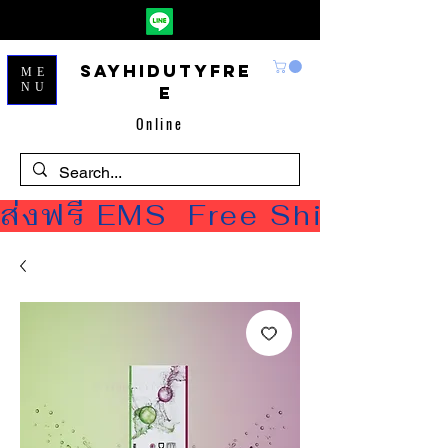
Sayhidutyfre
ME
NU
e
Online
ส่งฟรี EMS  Free Shipping