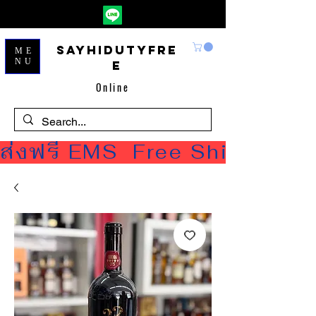
Sayhidutyfre
ME
NU
e
Online
ส่งฟรี EMS  Free Shipping