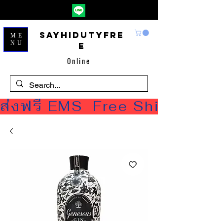
Sayhidutyfre
ME
NU
e
Online
ส่งฟรี EMS  Free Shipping