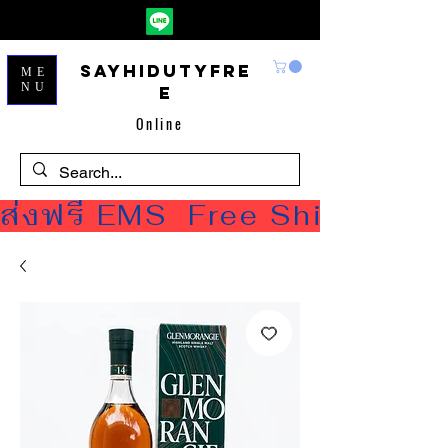
Sayhidutyfre
ME
NU
e
Online
ส่งฟรี EMS  Free Shipping