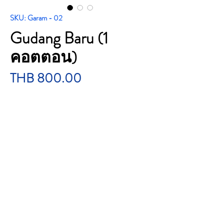
SKU: Garam - 02
Gudang Baru (1
คอตตอน)
Price
THB 800.00
Quantity
*
Add to Cart
Gudang Baru
Price : 800 บาท
Total : 1 คอต 10 ซอง 200 ม้วน
Country of Origin : Indonesia