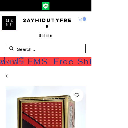
Sayhidutyfre
ME
NU
e
Online
ส่งฟรี EMS  Free Shipping