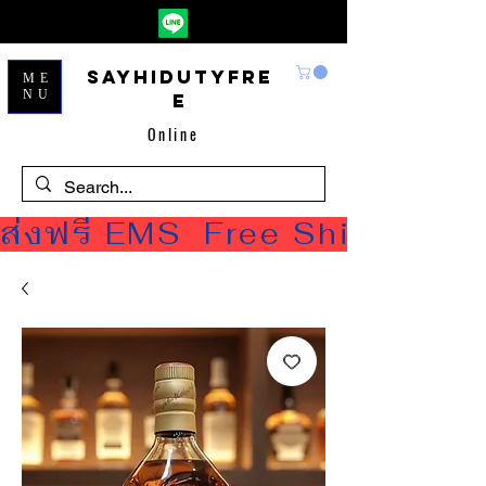
Sayhidutyfre
ME
NU
e
Online
ส่งฟรี EMS  Free Shipping