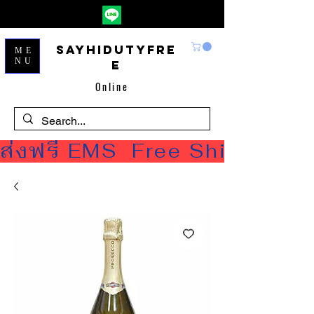
Sayhidutyfre
ME
NU
e
Online
ส่งฟรี EMS  Free Shipping