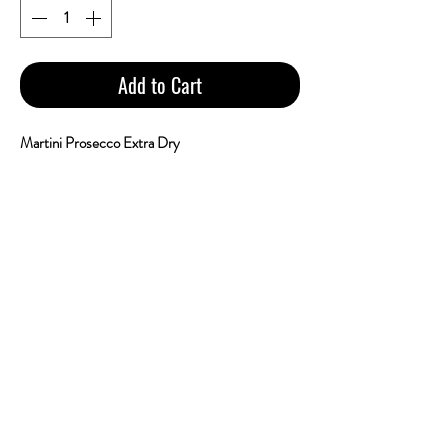
Add to Cart
Martini Prosecco Extra Dry
ราคา 1 ขวด = 850 บาท
1 ลัง 12 ขวด = 8,900 บาท
Size : 750ml
Vol / Alc : 11.5%
Brand : Martini
Country : Italy
Type : Sparkling Wine
ไวน์นี้มีกลิ่นหอมสดชื่นด้วยกลิ่นแอปเปิ้ล ลูก
แพร์ ลูกพีช และไทม์ มีรสชาติกลมกล่อม
สดชื่น และมีรสเปรี้ยวอมหวานแบบซิตรัส
พร้อมรสผลไม้