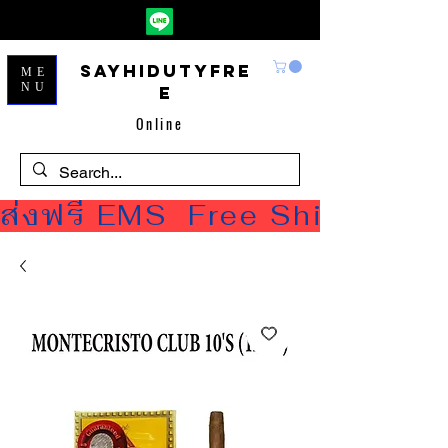
Sayhidutyfre
ME
NU
e
Online
ส่งฟรี EMS  Free Shipping