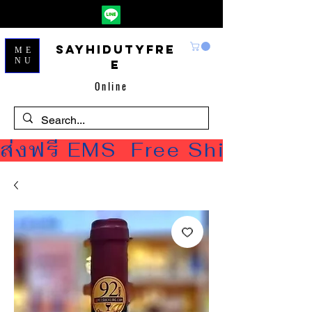
Sayhidutyfre
ME
NU
e
Online
ส่งฟรี EMS  Free Shipping