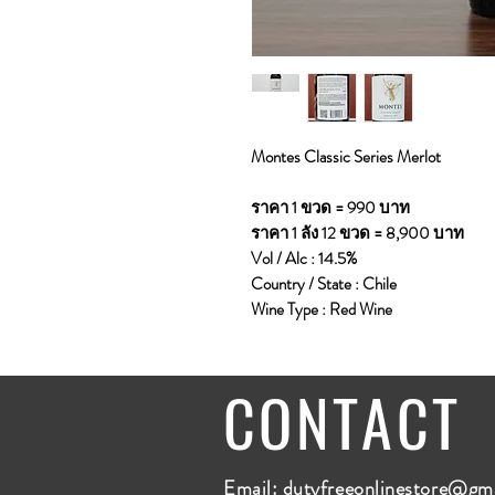
Montes Classic Series Merlot
ราคา 1 ขวด = 990 บาท
ราคา 1 ลัง 12 ขวด = 8,900 บาท
Vol / Alc : 14.5%
Country / State : Chile
Wine Type : Red Wine
CONTACT
Email:
dutyfreeonlinestore@gm