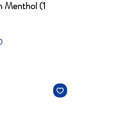
n Menthol (1
Price
0