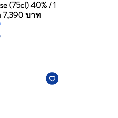
e (75cl) 40% / 1
ด 7,390 บาท
1
Price
0